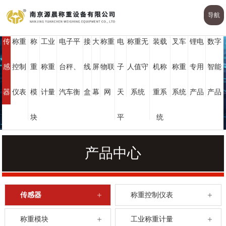
导航
传
称重
称
工业
电子平
接
大
称重
电
称重无
装载
叉车
锂电
数字
PRODUCTS CENTER
感
控制
重
称重
台秤、
线
屏
物联
子
人值守
机称
称重
专用
智能
产品中心
器
仪表
模
计量
汽车衡
盒
幕
网
天
系统
重系
系统
产品
产品
块
平
统
产品中心
传感器
称重控制仪表
称重模块
工业称重计量